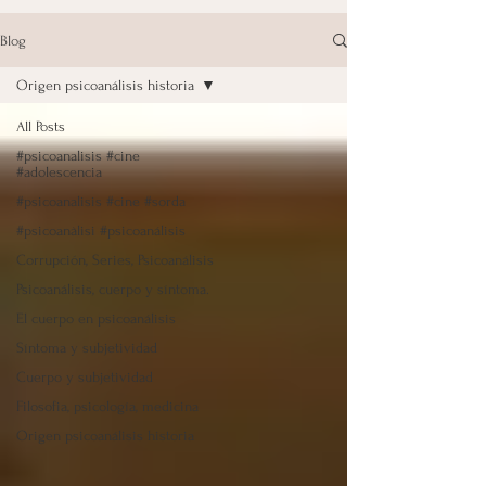
Blog
Origen psicoanálisis historia
All Posts
#psicoanalisis #cine
#adolescencia
#psicoanalisis #cine #sorda
#psicoanàlisi #psicoanálisis
Corrupción, Series, Psicoanálisis
Psicoanálisis, cuerpo y síntoma.
El cuerpo en psicoanálisis
Síntoma y subjetividad
Cuerpo y subjetividad
Filosofia, psicología, medicina
Origen psicoanálisis historia