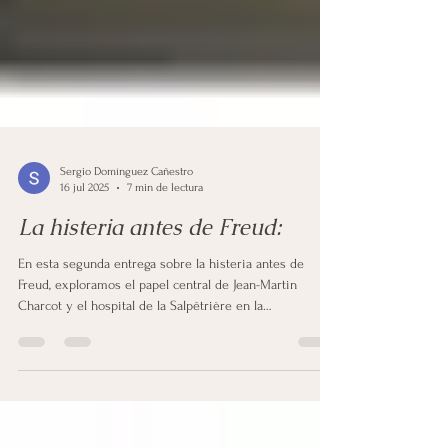
Sergio Domínguez Cañestro
16 jul 2025
7 min de lectura
La histeria antes de Freud:
En esta segunda entrega sobre la histeria antes de
Freud, exploramos el papel central de Jean-Martin
Charcot y el hospital de la Salpêtrière en la
construcción médica y cultural de la histeria femenina
en el siglo XIX. A través del “teatro clínico”, la hipnosis y
la mirada médica, se escenificaban síntomas
incomprendidos y profundamente ligados al cuerpo y al