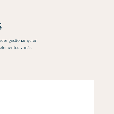
s
uedes gestionar quién
r elementos y más.