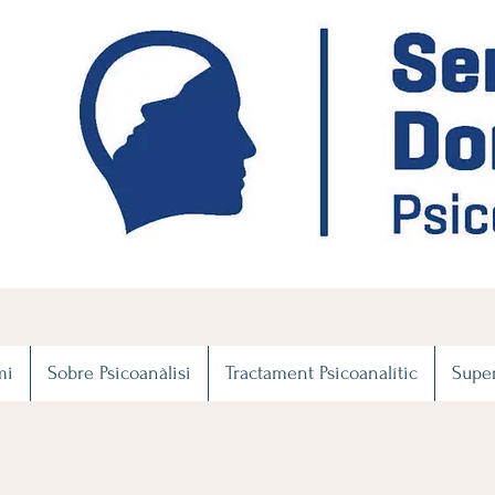
mi
Sobre Psicoanàlisi
Tractament Psicoanalític
Super