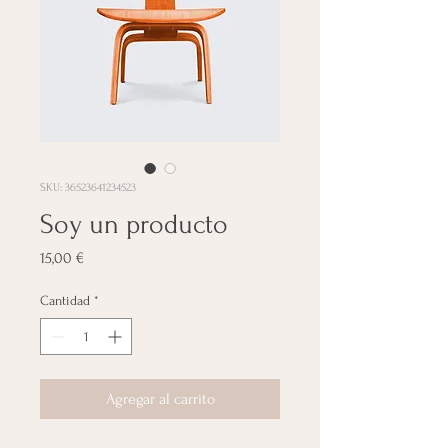
SKU: 36523641234523
Soy un producto
Precio
15,00 €
Cantidad
*
Agregar al carrito