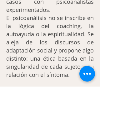
casos con psicoanalistas
experimentados.
El psicoanálisis no se inscribe en
la lógica del coaching, la
autoayuda o la espiritualidad. Se
aleja de los discursos de
adaptación social y propone algo
distinto: una ética basada en la
singularidad de cada sujeto y su
relación con el síntoma.
Si quieres afrontar tu malestar
o romper con aquello que se
repite en tu vida, puedes
ponerte en contacto conmigo.