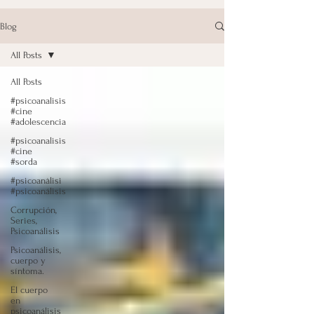
Blog
All Posts
All Posts
#psicoanalisis
#cine
#adolescencia
#psicoanalisis
#cine
#sorda
#psicoanàlisi
#psicoanálisis
Corrupción,
Series,
Psicoanálisis
Psicoanálisis,
cuerpo y
síntoma.
El cuerpo
en
psicoanálisis