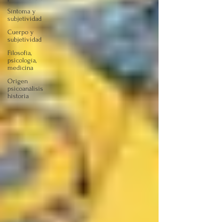
Síntoma y
subjetividad
Cuerpo y
subjetividad
Filosofia,
psicología,
medicina
Origen
psicoanálisis
historia